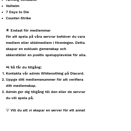
Valheim
7 Days to Die
Counter-Strike
🌟 Endast för medlemmar
För att spela på våra servrar behöver du vara
medlem eller stödmedlem i föreningen. Detta
skapar en exklusiv gemenskap och
säkerställer en positiv spelupplevelse för alla.
📲 Så får du tillgång:
Kontakta vår admin Whitenothing på Discord.
Uppge ditt medlemsnummer för att verifiera
ditt medlemskap.
Admin ger dig tillgång till den eller de servrar
du vill spela på.
💡 Vill du att vi skapar en server för ett annat
spel?
Hör av dig till oss på
crazykittensesport@gmail.com med ditt