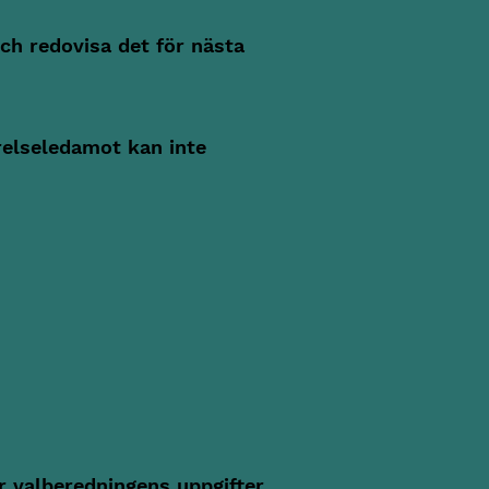
ch redovisa det för nästa
relseledamot kan inte
 valberedningens uppgifter.