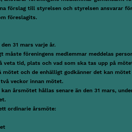
a förslag till styrelsen och styrelsen ansvarar fö
m föreslagits.
den 31 mars varje år.
tigt måste föreningens medlemmar meddelas person
 veta tid, plats och vad som ska tas upp på möt
å mötet och de enhälligt godkänner det kan mötet 
två veckor innan mötet.
 kan årsmötet hållas senare än den 31 mars, under
t.
ett ordinarie årsmöte:
et