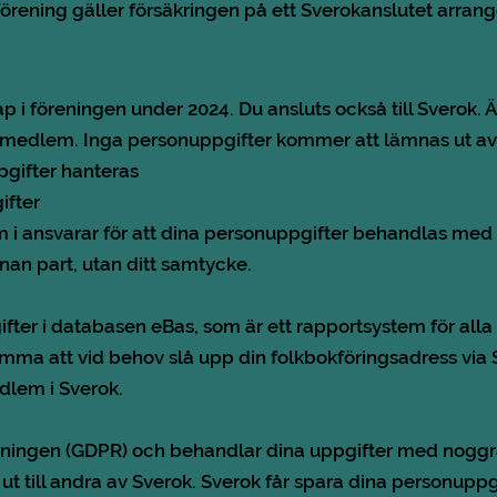
örening gäller försäkringen på ett Sverokanslutet arra
 föreningen under 2024. Du ansluts också till Sverok. Är
är medlem. Inga personuppgifter kommer att lämnas ut av
gifter hanteras
ifter
 i ansvarar för att dina personuppgifter behandlas med 
nnan part, utan ditt samtycke.
ter i databasen eBas, som är ett rapportsystem för all
omma att vid behov slå upp din folkbokföringsadress via
dlem i Sverok.
dningen (GDPR) och behandlar dina uppgifter med noggra
 till andra av Sverok. Sverok får spara dina personuppgifte