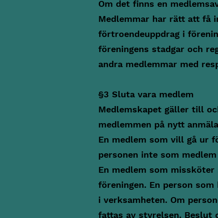
Om det finns en medlemsavg
Medlemmar har rätt att få i
förtroendeuppdrag i förenin
föreningens stadgar och re
andra medlemmar med resp
§3 Sluta vara medlem
Medlemskapet gäller till o
medlemmen på nytt anmäla 
En medlem som vill gå ur fö
personen inte som medlem 
En medlem som missköter si
föreningen. En person som b
i verksamheten. Om persone
fattas av styrelsen. Beslu