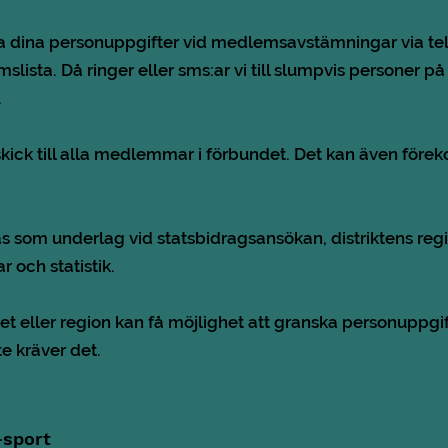
dina personuppgifter vid medlemsavstämningar via telef
slista. Då ringer eller sms:ar vi till slumpvis personer 
.
tskick till alla medlemmar i förbundet. Det kan även f
 som underlag vid statsbidragsansökan, distriktens reg
 och statistik.
et eller region kan få möjlighet att granska personuppgif
e kräver det.
-sport