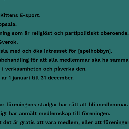
Kittens E-sport.
ppsala.
ning som är religiöst och partipolitiskt oberoende.
 Sverok.
ssla med och öka intresset för [spelhobbyn].
abehandling för att alla medlemmar ska ha samma
ta i verksamheten och påverka den.
r 1 januari till 31 december.
r föreningens stadgar har rätt att bli medlemmar.
ligt har anmält medlemskap till föreningen.
det är gratis att vara medlem, eller att föreninge