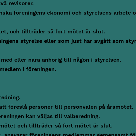
vå revisorer.
anska föreningens ekonomi och styrelsens arbete o
t, och tillträder så fort mötet är slut.
ningens styrelse eller som just har avgått som sty
 med eller nära anhörig till någon i styrelsen.
 medlem i föreningen.
redning.
att föreslå personer till personvalen på årsmötet.
eningen kan väljas till valberedning.
mötet och tillträder så fort mötet är slut.
s, ansvarar föreningens medlemmar gemensamt för