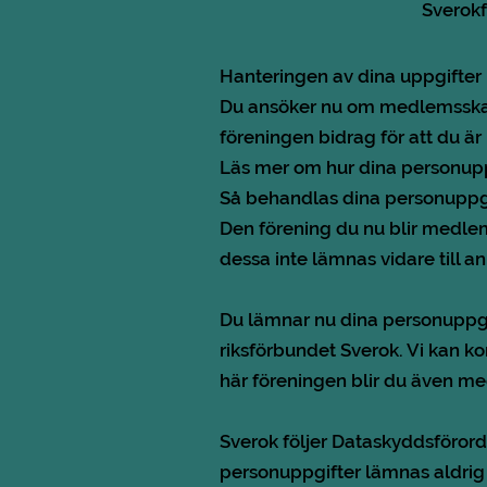
Sverokf
Hanteringen av dina uppgifter
Du ansöker nu om medlemsskap i
föreningen bidrag för att du 
Läs mer om hur dina personupp
Så behandlas dina personuppg
Den förening du nu blir medlem
dessa inte lämnas vidare till a
Du lämnar nu dina personuppgif
riksförbundet Sverok. Vi kan k
här föreningen blir du även me
Sverok följer Dataskyddsföror
personuppgifter lämnas aldrig ut