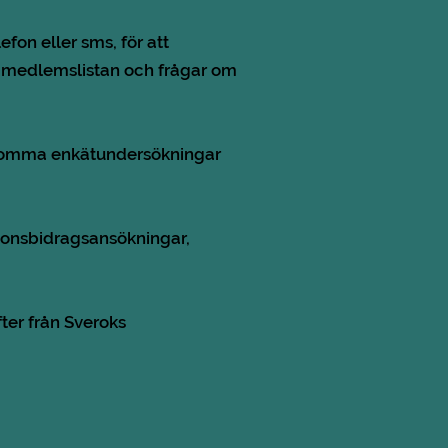
on eller sms, för att
på medlemslistan och frågar om
örekomma enkätundersökningar
ionsbidragsansökningar,
ter från Sveroks