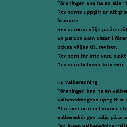
Föreningen ska ha en eller t
Revisorns uppgift är att gr
årsmöte.
Revisorerna väljs på årsmöte
En person som sitter i före
också väljas till revisor.
Revisorn får inte vara släkt
Revisorn behöver inte vara
§6 Valberedning
Föreningen kan ha en valbe
Valberedningens uppgift är 
Alla som är medlemmar i för
Valberedningen väljs på års
Om ingen valberedning välj