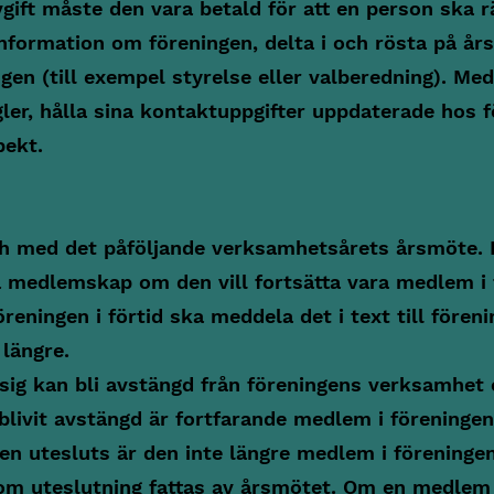
ift måste den vara betald för att en person ska
nformation om föreningen, delta i och rösta på års
gen (till exempel styrelse eller valberedning). Med
gler, hålla sina kontaktuppgifter uppdaterade hos 
ekt.
ch med det påföljande verksamhetsårets årsmöte. 
medlemskap om den vill fortsätta vara medlem i 
reningen i förtid ska meddela det i text till fören
längre.
g kan bli avstängd från föreningens verksamhet 
livit avstängd är fortfarande medlem i föreningen 
n utesluts är den inte längre medlem i föreninge
t om uteslutning fattas av årsmötet. Om en medlem