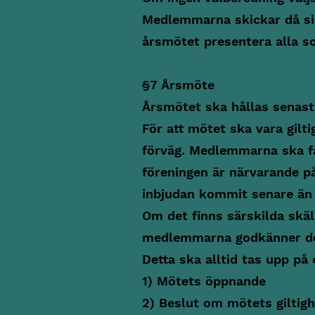
Medlemmarna skickar då sin
årsmötet presentera alla so
§7 Årsmöte
Årsmötet ska hållas senast 
För att mötet ska vara gil
förväg. Medlemmarna ska få
föreningen är närvarande p
inbjudan kommit senare än 
Om det finns särskilda skäl
medlemmarna godkänner de
Detta ska alltid tas upp på 
1) Mötets öppnande
2) Beslut om mötets giltigh