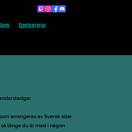
dlem
Spelservrar
tandarstadgar.
g som arrangeras av Sverok eller
r så länge du är med i någon