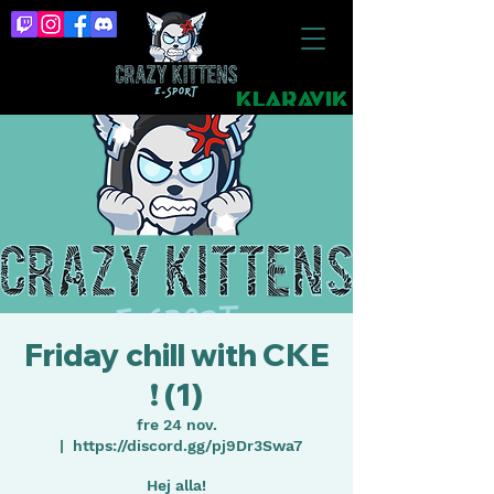
Friday chill with CKE
! (1)
fre 24 nov.
  |  
https://discord.gg/pj9Dr3Swa7
Hej alla!