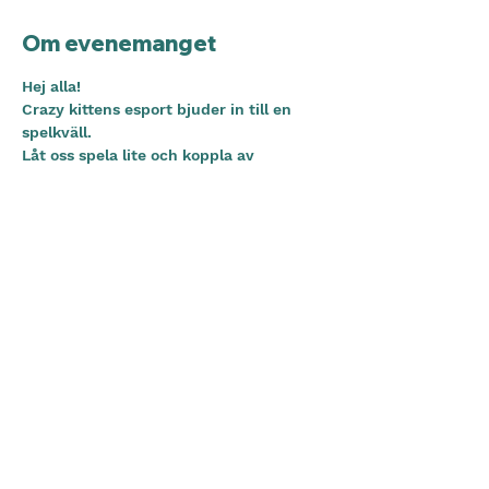
Om evenemanget
Hej alla!
Crazy kittens esport bjuder in till en 
spelkväll.
Låt oss spela lite och koppla av 
tillsammans!
Vill du veta mer om CKE och umgås 
med några av våra medlemmar?
Vi ska hänga i CKE gäst röstkanal på 
discord. Alla som accepterar detta 
evenemang får tillgång! 
VÄLKOMMNA!
Dela detta evenemang