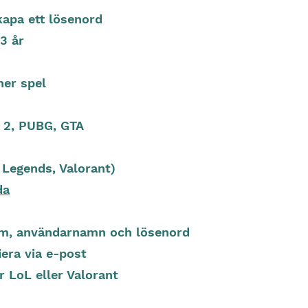
apa ett lösenord
3 år
n
ner spel
a 2, PUBG, GTA
 Legends, Valorant)
da
um, användarnamn och lösenord
iera via e-post
r LoL eller Valorant