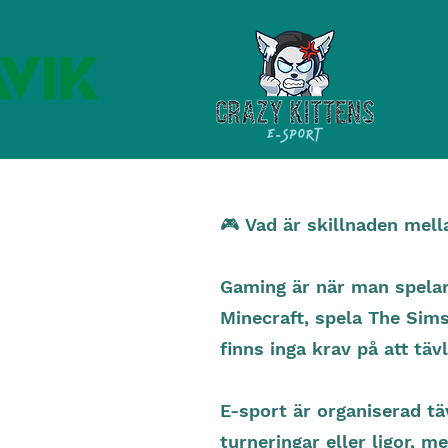
Start
🎮 Vad är skillnaden mel
Gaming är när man spelar s
Minecraft, spela The Sims,
finns inga krav på att täv
E-sport är organiserad täv
turneringar eller ligor, m