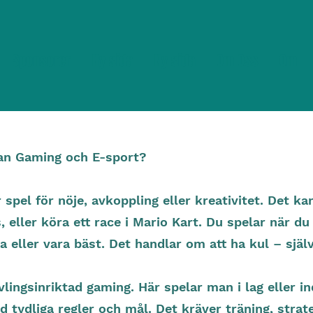
Sponsorer
Ny sida
Ny sida
Om Oss
Om
lan Gaming och E-sport?
pel för nöje, avkoppling eller kreativitet. Det kan
 eller köra ett race i Mario Kart. Du spelar när du v
la eller vara bäst. Det handlar om att ha kul – själ
lingsinriktad gaming. Här spelar man i lag eller ind
ed tydliga regler och mål. Det kräver träning, stra