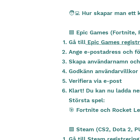
🧑‍💻 Hur skapar man ett 
🟦 Epic Games (Fortnite, 
Gå till
Epic Games registr
Ange e-postadress och f
Skapa användarnamn och
Godkänn användarvillkor
Verifiera via e-post
Klart! Du kan nu ladda n
Största spel:
🎯 Fortnite och Rocket L
🟩 Steam (CS2, Dota 2, P
Gå till
Steam registrering