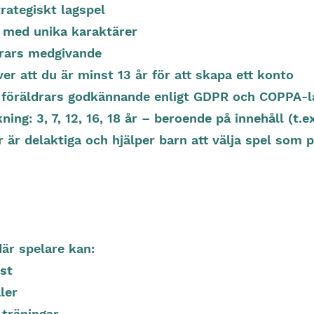
rategiskt lagspel
S med unika karaktärer
drars medgivande
er att du är minst 13 år för att skapa ett konto
 föräldrars godkännande enligt GDPR och COPPA-l
ng: 3, 7, 12, 16, 18 år – beroende på innehåll (t.ex
ar är delaktiga och hjälper barn att välja spel som
där spelare kan:
öst
ler
 träningar