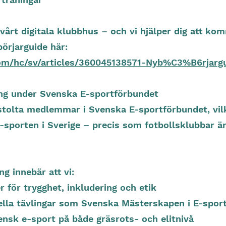
årt digitala klubbhus – och vi hjälper dig att ko
örjarguide här:
com/hc/sv/articles/360045138571-Nyb%C3%B6rjargu
ening under Svenska E-sportförbundet
stolta medlemmar i Svenska E-sportförbundet, vilk
-sporten i Sverige – precis som fotbollsklubbar ä
ing innebär att vi:
er för trygghet, inkludering och etik
onella tävlingar som Svenska Mästerskapen i E-spor
vensk e-sport på både gräsrots- och elitnivå