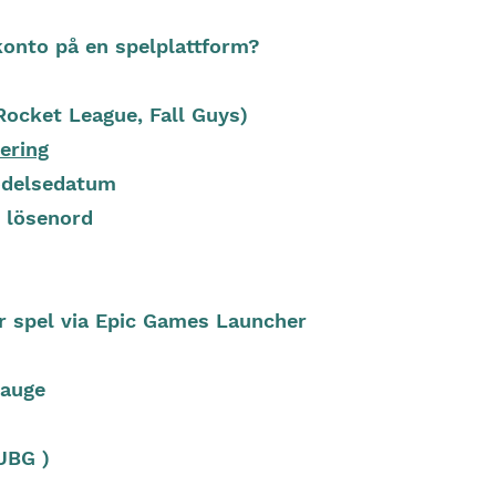
konto på en spelplattform?
Rocket League, Fall Guys)
ering
ödelsedatum
 lösenord
er spel via Epic Games Launcher
eauge
UBG )