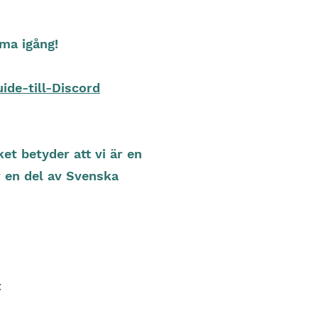
mma igång!
ide-till-Discord
et betyder att vi är en
r en del av Svenska
t