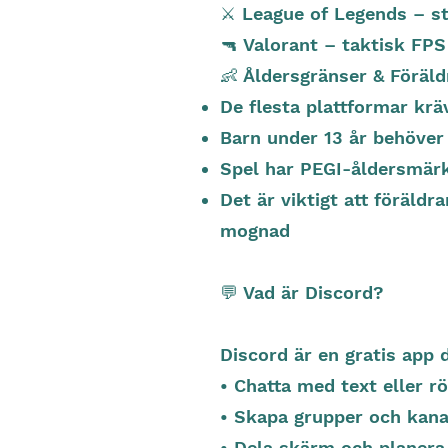
⚔️ League of Legends – st
🔫 Valorant – taktisk FP
👶 Åldersgränser & Föräl
De flesta plattformar kräv
Barn under 13 år behöver
Spel har PEGI-åldersmärkni
Det är viktigt att föräldr
mognad
💬 Vad är Discord?
Discord är en gratis app 
• Chatta med text eller r
• Skapa grupper och kana
• Dela skärm och planera